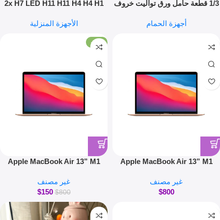
1/3 قطعة حامل ورق تواليت خروف
2x H7 LED H11 H11 H4 H4 H1
حامل ورق تواليت مضحك حامل
H1 H3 H8 H8 HB1 HB3 HB3
أجهزة الحمام
الأجهزة المنزلية
ورق تواليت قائم بذاته طقم حمام
HB4 HB4 HB5 HB5 HIR2 H13
لطيف أسود حامل لفافة خروف
H13 H27 9005 9006 مصابيح
-81%
ديكور حمام
أمامية للسيارة 3000K 6000K
6000K 8000K مصابيح سيارة COB
C6
Apple MacBook Air 13” M1
Apple MacBook Air 13” M1
غير مصنف
غير مصنف
$
150
$
800
$
800