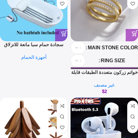
سجادة حمام سبا مانعة للانزلاق
MAIN STONE COLOR
بساط حمام تدليك منزلي لتدليك
أجهزة الحمام
الجسم بالكامل
RING SIZE
خواتم زركون متعددة الطبقات قابلة
للتعديل للنساء مجوهرات رقيقة
غير مصنف
خواتم أظافر كريستالية لحفلات
$
2
الزفاف باللون الذهبي