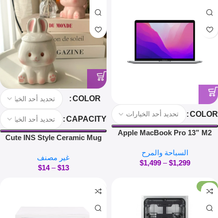
COLOR
COLOR
CAPACITY
Apple MacBook Pro 13” M2
Cute INS Style Ceramic Mug
Creative Kawaii Rabbit Coffee
السباحة والمرح
غير مصنف
Cup Couples Cup Breakfast
$
1,499
–
$
1,299
$
14
–
$
13
Milk Tea Mug Valentine’s Day
Gift
-81%