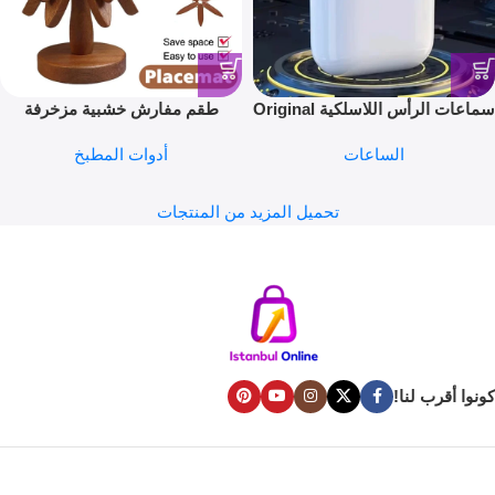
سماعات الرأس اللاسلكية Original
طقم مفارش خشبية مزخرفة
Pro 4 TWS سماعة رأس لاسلكية
بتصميم شجرة حامل تصميم خشبي
الساعات
أدوات المطبخ
متوافقة مع البلوتوث 5.3 سماعة
مزخرف من خشب الجوز المقاوم
رأس مقاومة للماء مع ميكروفون
للحرارة طقم مفارش خشب
لسماعات أذن Xiaomi iPhone
محمصة للطاولة إكسسوارات
تحميل المزيد من المنتجات
المطبخ
كونوا أقرب لنا!