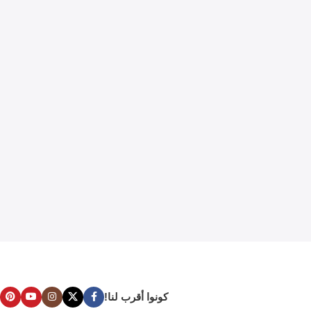
كونوا أقرب لنا!