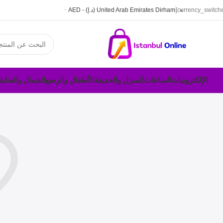
United Arab Emirates Dirham (د.إ) - AED
الإلكترونيات
الساعات
المنزل والحديقة
الأطفال والرضع
الجمال والعناي