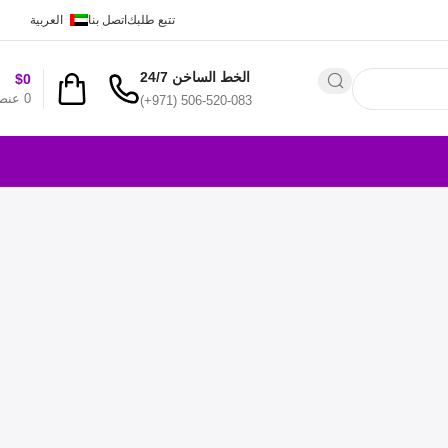
تتبع طلبك
اتصل بنا
العربية
الخط الساخن 24/7
$
0
0
عنص
(+971) 506-520-083